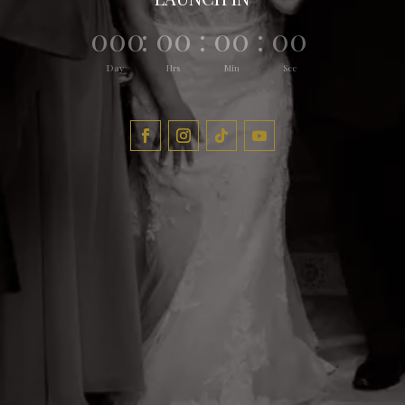
000
:
00
:
00
:
00
Day
Hrs
Min
Sec